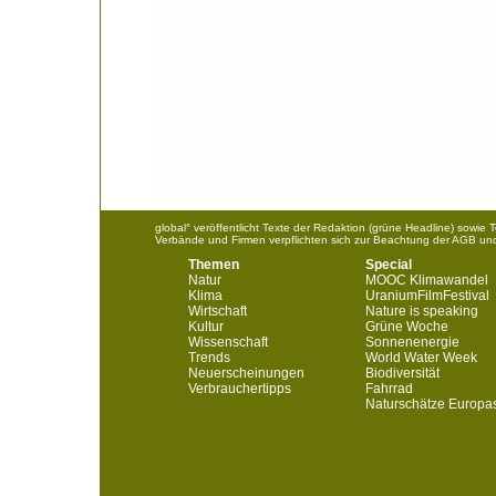
global° veröffentlicht Texte der Redaktion (grüne Headline) sowie
Verbände und Firmen verpflichten sich zur Beachtung der AGB un
Themen
Special
Natur
MOOC Klimawandel
Klima
UraniumFilmFestival
Wirtschaft
Nature is speaking
Kultur
Grüne Woche
Wissenschaft
Sonnenenergie
Trends
World Water Week
Neuerscheinungen
Biodiversität
Verbrauchertipps
Fahrrad
Naturschätze Europa