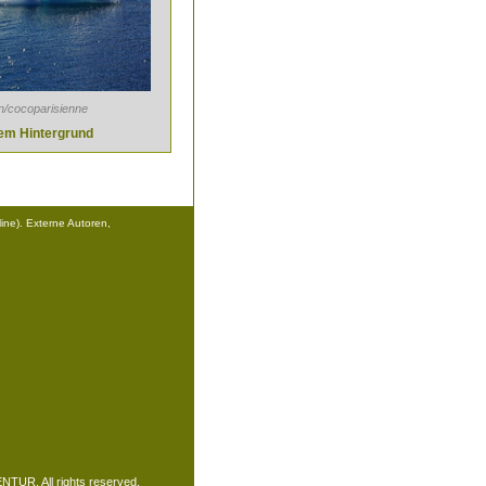
n/cocoparisienne
tem Hintergrund
ine). Externe Autoren,
TUR. All rights reserved.