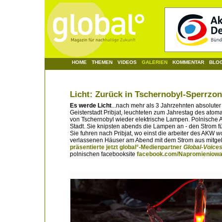
HOME
THEMEN
VIDEOS
GALERIEN
KOMMENTAR
BLO
Licht: Zurück in Tschernobyl-Sperrzo
Es werde Licht
...nach mehr als 3 Jahrzehnten absoluter
Geisterstadt Pribjat, leuchteten zum Jahrestag des at
von Tschernobyl wieder elektrische Lampen. Polnische A
Stadt. Sie knipsten abends die Lampen an - den Strom für
Sie fuhren nach Pribjat, wo einst die arbeiter des AKW w
verlassenen Häuser am Abend mit dem Strom aus mitge
präsentierte jetzt
global°
-Medienpartner
Global-Voice
polnischen facebooksite
facebook.com/Napromieniowa