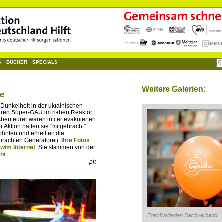
G
BÜCHER
SPECIALS
Weitere Galerien:
ne
 Dunkelheit in der ukrainischen
omaren Super-GAU im nahen Reaktor
benteurer waren in der evakuierten
 Aktion hatten sie "mitgebracht".
ohnten und erhellten die
brachten Generatoren.
Ihre Fotos
sw
im Internet
. Sie stammen von der
ni
.
pit
Foto:Weltladen Dachverband