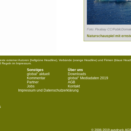
Foto: Pixabay CC/PublicDomai
Naturschauspiel mit erns
 Texte externer Autoren (hellgrüne Headline), Verbände (orange Headline) und Firmen (blaue Headl
d Regeln im Impressum.
Sonstiges
Über uns
global° aktuell
Downloads
Kommentar
global° Mediadaten 2019
Partner
AGB
Jobs
Kontakt
Impressum und Datenschutzerklärung
s
© 2006-2019 ausdruck.AGEN