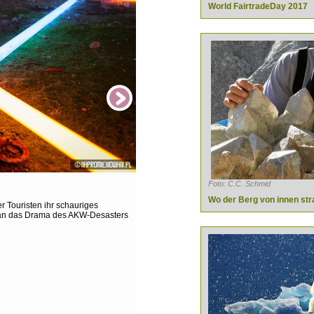
World FairtradeDay 2017
© Screenshot:https://www.facebook.com/Napromien
Foto: C.C. Schmid
Grauen ins Licht gerückt
Wo der Berg von innen str
 Touristen ihr schauriges
Die Zeit blieb stehen in Pribjat, nachdem die 
n an das Drama des AKW-Desasters
Strahlung suchten.