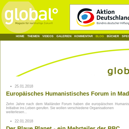
HOME
THEMEN
VIDEOS
GALERIEN
KOMMENTAR
BLOG
BÜCHER
SPE
25.01.2018
Europäisches Humanistisches Forum in Mad
Zehn Jahre nach dem Mailänder Forum haben die europäischen Humanis
Initiative ins Leben gerufen.
Sie wollen verschiedene Organisationen
weiterlesen...
22.01.2018
Der Blaue Planet - ein Mehrteiler der BBC