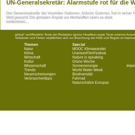
UN-Generalsekretär: Alarmstufe rot für die W
Der Generalsekretär der Vereinten Nationen, Antonio Guterres, hat in seiner
Welt gewarnt.
Die globalen Ängste vor Atomwaffen seien so stark
weiterlesen...
global° veröffentlicht Texte der Redaktion (grüne Headline) sowie Texte externer Aut
Verbände und Firmen verpflichten sich zur Beachtung der AGB und Regeln im Impres
Themen
Special
Natur
MOOC Klimawandel
Klima
UraniumFilmFestival
Wirtschaft
Nature is speaking
Kultur
Grüne Woche
Wissenschaft
Sonnenenergie
Impr
Trends
World Water Week
Neuerscheinungen
Biodiversität
Verbrauchertipps
Fahrrad
Naturschätze Europas