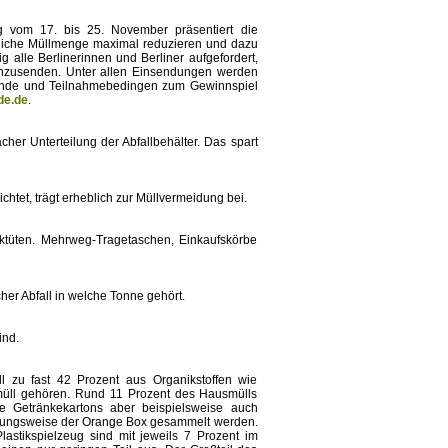
g vom 17. bis 25. November präsentiert die
gliche Müllmenge maximal reduzieren und dazu
ig alle Berlinerinnen und Berliner aufgefordert,
einzusenden. Unter allen Einsendungen werden
gründe und Teilnahmebedingen zum Gewinnspiel
de.de
.
her Unterteilung der Abfallbehälter. Das spart
htet, trägt erheblich zur Müllvermeidung bei.
iktüten. Mehrweg-Tragetaschen, Einkaufskörbe
her Abfall in welche Tonne gehört.
ind.
l zu fast 42 Prozent aus Organikstoffen wie
omüll gehören. Rund 11 Prozent des Hausmülls
e Getränkekartons aber beispielsweise auch
iehungsweise der Orange Box gesammelt werden.
astikspielzeug sind mit jeweils 7 Prozent im