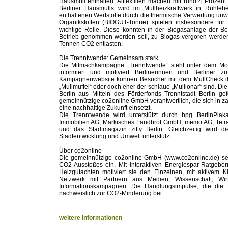
Hausmüll enthalten. Alttextilien machen mit rund 4 Prozent
Berliner Hausmülls wird im Müllheizkraftwerk in Ruhle
enthaltenen Wertstoffe durch die thermische Verwertung unw
Organikstoffen (BIOGUT-Tonne) spielen insbesondere für 
wichtige Rolle. Diese könnten in der Biogasanlage der Ber
Betrieb genommen werden soll, zu Biogas vergoren werden
Tonnen CO2 entlasten.
Die Trenntwende: Gemeinsam stark
Die Mitmachkampagne „Trenntwende“ steht unter dem Mott
informiert und motiviert Berlinerinnen und Berliner 
Kampagnenwebsite können Besucher mit dem MüllCheck ihr
„Müllmuffel“ oder doch eher der schlaue „Müllionär“ sind. Di
Berlin aus Mitteln des Förderfonds Trenntstadt Berlin ge
gemeinnützige co2online GmbH verantwortlich, die sich in 
eine nachhaltige Zukunft einsetzt.
Die Trenntwende wird unterstützt durch bpg BerlinP
Immobilien AG, Märkisches Landbrot GmbH, memo AG, Tetr
und das Stadtmagazin zitty Berlin. Gleichzeitig wird
Stadtentwicklung und Umwelt unterstützt.
Über co2online
Die gemeinnützige co2online GmbH (www.co2online.de) set
CO2-Ausstoßes ein. Mit interaktiven Energiespar-Ratgebe
Heizgutachten motiviert sie den Einzelnen, mit aktivem 
Netzwerk mit Partnern aus Medien, Wissenschaft, Wirts
Informationskampagnen. Die Handlungsimpulse, die die
nachweislich zur CO2-Minderung bei.
weitere Informationen