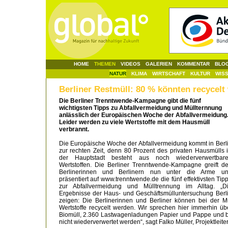
HOME
THEMEN
VIDEOS
GALERIEN
KOMMENTAR
BLO
NATUR
KLIMA
WIRTSCHAFT
KULTUR
WIS
Berliner Restmüll: 80 % könnten recycelt
Die Berliner Trenntwende-Kampagne gibt die fünf
wichtigsten Tipps zu Abfallvermeidung und Müllternnung
anlässlich der Europäischen Woche der Abfallvermeidung
Leider werden zu viele Wertstoffe mit dem Hausmüll
verbrannt.
Die Europäische Woche der Abfallvermeidung kommt in Berl
zur rechten Zeit, denn 80 Prozent des privaten Hausmülls 
der Hauptstadt besteht aus noch wiederverwertbar
Wertstoffen. Die Berliner Trenntwende-Kampagne greift d
Berlinerinnen und Berlinern nun unter die Arme u
präsentiert auf www.trenntwende.de die fünf effektivsten Tip
zur Abfallvermeidung und Mülltrennung im Alltag. „D
Ergebnisse der Haus- und Geschäftsmülluntersuchung Berl
zeigen: Die Berlinerinnen und Berliner können bei der M
Wertstoffe recycelt werden. Wir sprechen hier immerhin 
Biomüll, 2.360 Lastwagenladungen Papier und Pappe und b
nicht wiederverwertet werden“, sagt Falko Müller, Projektle