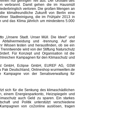
 einen nur geringen Teil aus. Der Großteil des
ben verbrannt. Damit gehen die im Hausmüll
iederbringlich verloren. Die großen Mengen an
die klimafreundliche Zukunft von Berlin eine
liner Stadtreinigung, die im Frühjahr 2013 in
 und das Klima jährlich um mindestens 5.000
o „Unsere Stadt. Unser Müll. Die Idee!“ und
zu Abfallvermeidung und -trennung. Auf der
 Wissen testen und herausfinden, ob sie ein
e Trenntwende wird von der Stiftung Naturschutz
fördert. Für Konzept und Organisation ist die
zahlreichen Kampagnen für den Klimaschutz und
lakat GmbH, Eclipse GmbH, EUREF AG, GSW
a Pak Deutschland, Onlineshop wurmwelten.de
 die Kampagne von der Senatsverwaltung für
zt sich für die Senkung des klimaschädlichen
rn, einem Energiesparkonto, Heizspiegeln und
Klimaschutz auch Geld zu sparen. Ein starkes
chaft und Politik unterstützt verschiedene
 Kampagnen von co2online auslösen, tragen