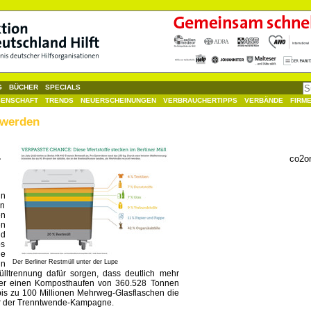
G
BÜCHER
SPECIALS
SENSCHAFT
TRENDS
NEUERSCHEINUNGEN
VERBRAUCHERTIPPS
VERBÄNDE
FIRM
 werden
.
co2o
in
in
en
en
nd
ps
ie
Der Berliner Restmüll unter der Lupe
in
ülltrennung dafür sorgen, dass deutlich mehr
über einen Komposthaufen von 360.528 Tonnen
is zu 100 Millionen Mehrweg-Glasflaschen die
iter der Trenntwende-Kampagne.