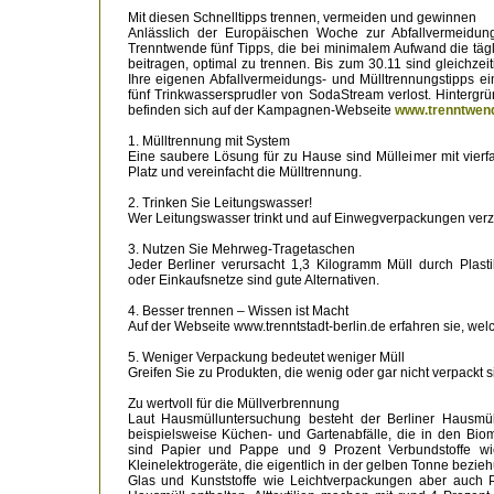
Mit diesen Schnelltipps trennen, vermeiden und gewinnen
Anlässlich der Europäischen Woche zur Abfallvermeidun
Trenntwende fünf Tipps, die bei minimalem Aufwand die tä
beitragen, optimal zu trennen. Bis zum 30.11 sind gleichzeit
Ihre eigenen Abfallvermeidungs- und Mülltrennungstipps 
fünf Trinkwassersprudler von SodaStream verlost. Hinter
befinden sich auf der Kampagnen-Webseite
www.trenntwen
1. Mülltrennung mit System
Eine saubere Lösung für zu Hause sind Mülleimer mit vierfac
Platz und vereinfacht die Mülltrennung.
2. Trinken Sie Leitungswasser!
Wer Leitungswasser trinkt und auf Einwegverpackungen verzic
3. Nutzen Sie Mehrweg-Tragetaschen
Jeder Berliner verursacht 1,3 Kilogramm Müll durch Plast
oder Einkaufsnetze sind gute Alternativen.
4. Besser trennen – Wissen ist Macht
Auf der Webseite www.trenntstadt-berlin.de erfahren sie, welc
5. Weniger Verpackung bedeutet weniger Müll
Greifen Sie zu Produkten, die wenig oder gar nicht verpackt s
Zu wertvoll für die Müllverbrennung
Laut Hausmülluntersuchung besteht der Berliner Hausmül
beispielsweise Küchen- und Gartenabfälle, die in den Bi
sind Papier und Pappe und 9 Prozent Verbundstoffe wi
Kleinelektrogeräte, die eigentlich in der gelben Tonne bez
Glas und Kunststoffe wie Leichtverpackungen aber auch Pl