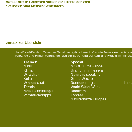
Wasserkraft: Chinesen stauen die Flüsse der Welt
Stauseen sind Methan-Schleudern
zurück zur Übersicht
global° veröffentlicht Texte der Redaktion (grüne Headline) sowie Texte externer Aut
Verbände und Firmen verpflichten sich zur Beachtung der AGB und Regeln im Impres
Themen
Special
Natur
MOOC Klimawandel
Klima
UraniumFilmFestival
Wirtschaft
Nature is speaking
Kultur
Grüne Woche
Wissenschaft
Sonnenenergie
Impr
Trends
World Water Week
Neuerscheinungen
Biodiversität
Verbrauchertipps
Fahrrad
Naturschätze Europas