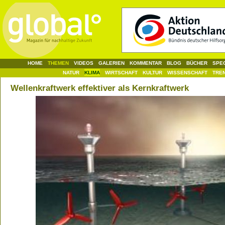
HOME
THEMEN
VIDEOS
GALERIEN
KOMMENTAR
BLOG
BÜCHER
SPE
NATUR
KLIMA
WIRTSCHAFT
KULTUR
WISSENSCHAFT
TRE
Wellenkraftwerk effektiver als Kernkraftwerk