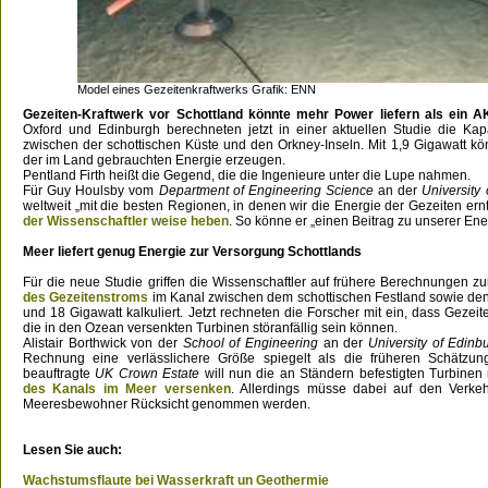
Model eines Gezeitenkraftwerks Grafik: ENN
Gezeiten-Kraftwerk vor Schottland könnte mehr Power liefern als ein 
Oxford und Edinburgh berechneten jetzt in einer aktuellen Studie die Kapa
zwischen der schottischen Küste und den Orkney-Inseln. Mit 1,9 Gigawatt kön
der im Land gebrauchten Energie erzeugen.
Pentland Firth heißt die Gegend, die die Ingenieure unter die Lupe nahmen.
Für Guy Houlsby vom
Department of Engineering Science
an der
University 
weltweit „mit die besten Regionen, in denen wir die Energie der Gezeiten er
der Wissenschaftler weise heben
. So könne er „einen Beitrag zu unserer En
Meer liefert genug Energie zur Versorgung Schottlands
Für die neue Studie griffen die Wissenschaftler auf frühere Berechnungen zu
des Gezeitenstroms
im Kanal zwischen dem schottischen Festland sowie de
und 18 Gigawatt kalkuliert. Jetzt rechneten die Forscher mit ein, dass Gezei
die in den Ozean versenkten Turbinen störanfällig sein können.
Alistair Borthwick von der
School of Engineering
an der
University of Edinb
Rechnung eine verlässlichere Größe spiegelt als die früheren Schätzun
beauftragte
UK Crown Estate
will nun die an Ständern befestigten Turbinen
des Kanals im Meer versenken
. Allerdings müsse dabei auf den Verkeh
Meeresbewohner Rücksicht genommen werden.
Lesen Sie auch:
Wachstumsflaute bei Wasserkraft un Geothermie