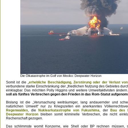
Die Ölkatastrophe im Golf von Mexiko: Deepwater Horizon
Somit ist die „
erhebliche Beschädigung, Zerstörung oder der Verlust v
verbundene starke Einschränkung der „friedlichen Nutzung des Gebietes durc
einklagbar. Das möchten Polly Higgins und weitere Umweltaktivisten ändern
soll als fünftes Verbrechen gegen den Frieden in das Rom-Statut aufgeno
Bislang ist die „Verursachung weiträumiger, lang andauernder und sc
natürlichen Umwelt“ nur zu Kriegszeiten ein anerkanntes Völkerrechtsv
Regenwaldes
, die
Nuklearkatastrophe von Fukushima
, der
Bau des 
Deepwater Horizon
bleiben somit kriminelle Verbrechen, die nicht eink
Rechenschaft gezogen.
Das schlimmste womit Konzerne, wie Shell oder BP rechnen müssen, s