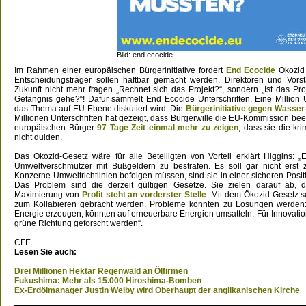
Bild: end ecocide
Im Rahmen einer europäischen Bürgerinitiative fordert
End Ecocide
Ökozid 
Entscheidungsträger sollen haftbar gemacht werden. Direktoren und Vorst
Zukunft nicht mehr fragen „Rechnet sich das Projekt?“, sondern „Ist das Proj
Gefängnis gehe?“! Dafür sammelt End Ecocide Unterschriften. Eine Million U
das Thema auf EU-Ebene diskutiert wird. Die
Bürgerinitiative gegen Wasser-
Millionen Unterschriften hat gezeigt, dass Bürgerwille die EU-Kommission be
europäischen Bürger
97 Tage Zeit einmal mehr zu zeigen
, dass sie die kr
nicht dulden.
Das Ökozid-Gesetz wäre für alle Beteiligten von Vorteil erklärt Higgins: „
Umweltverschmutzer mit Bußgeldern zu bestrafen. Es soll gar nicht ers
Konzerne Umweltrichtlinien befolgen müssen, sind sie in einer sicheren Posit
Das Problem sind die derzeit gültigen Gesetze. Sie zielen darauf ab, di
Maximierung von
Profit steht an vorderster Stelle
. Mit dem Ökozid-Gesetz s
zum Kollabieren gebracht werden. Probleme könnten zu Lösungen werden:
Energie erzeugen, könnten auf erneuerbare Energien umsatteln. Für Innovation
grüne Richtung geforscht werden“.
CFE
Lesen Sie auch:
Drei Millionen Hektar Regenwald an Ölfirmen
Fukushima: Mehr als 15.000 Hiroshima-Bomben
Ex-Erdölmanager Justin Welby wird Oberhaupt der anglikanischen Kirche