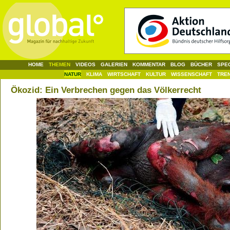
HOME
THEMEN
VIDEOS
GALERIEN
KOMMENTAR
BLOG
BÜCHER
SPE
NATUR
KLIMA
WIRTSCHAFT
KULTUR
WISSENSCHAFT
TRE
Ökozid: Ein Verbrechen gegen das Völkerrecht