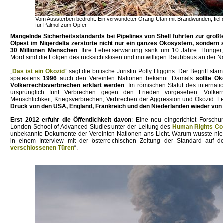
Vom Aussterben bedroht: Ein verwundeter Orang-Utan mit Brandwunden; fie
für Palmöl zum Opfer
Mangelnde Sicherheitsstandards bei Pipelines von Shell führten zur größt
Ölpest im Nigerdelta zerstörte nicht nur ein ganzes Ökosystem, sondern
30 Millionen Menschen
. Ihre Lebenserwartung sank um 10 Jahre. Hunger,
Mord sind die Folgen des rücksichtslosen und mutwilligen Raubbaus an der Na
„
Das ist ein Ökozid
“ sagt die britische Juristin Polly Higgins. Der Begriff stam
spätestens
1996
auch den Vereinten Nationen bekannt. Damals
sollte Ö
Völkerrechtsverbrechen erklärt werden
. Im römischen Statut des internati
ursprünglich fünf Verbrechen gegen den Frieden vorgesehen: Völke
Menschlichkeit, Kriegsverbrechen, Verbrechen der Aggression und Ökozid. L
Druck von den USA, England, Frankreich und den Niederlanden wieder von 
Erst 2012 erfuhr die Öffentlichkeit davon
: Eine neu eingerichtet Forschu
London School of Advanced Studies unter der Leitung des
Human Rights Co
unbekannte Dokumente der Vereinten Nationen ans Licht. Warum wusste nie
in einem Interview mit der österreichischen Zeitung der Standard auf 
verschlossenen Türen
“.