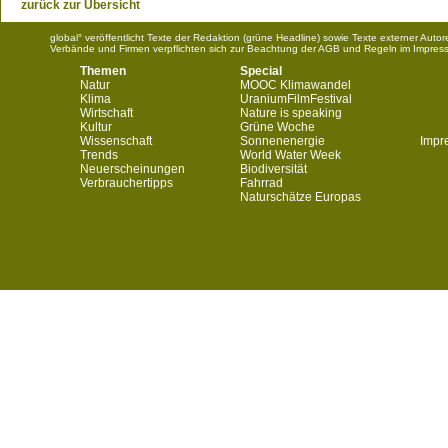
zurück zur Übersicht
global° veröffentlicht Texte der Redaktion (grüne Headline) sowie Texte externer Aut
Verbände und Firmen verpflichten sich zur Beachtung der AGB und Regeln im Impres
Themen
Special
Natur
MOOC Klimawandel
Klima
UraniumFilmFestival
Wirtschaft
Nature is speaking
Kultur
Grüne Woche
Wissenschaft
Sonnenenergie
Impr
Trends
World Water Week
Neuerscheinungen
Biodiversität
Verbrauchertipps
Fahrrad
Naturschätze Europas