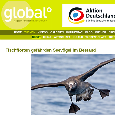
HOME
THEMEN
VIDEOS
GALERIEN
KOMMENTAR
BLOG
BÜCHER
SPE
NATUR
KLIMA
WIRTSCHAFT
KULTUR
WISSENSCHAFT
TRE
Fischflotten gefährden Seevögel im Bestand