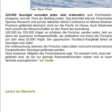
Foto: Stiver Photo
320.000 Seevögel verenden jedes Jahr erbärmlich
, weil Fischtrawle
einsparen und die Tiere als Beifang enden. Das berichtet jetzt ein Forscherte
Species Research und auf der aktuellen World Conference on Marine Biodivers
Fischerei gefährdet demnach nicht nur die Fische im Ozean. Auch Albatros
nach ansicht der Wissenschaftler an den Rand der Ausrottung.
160.000 bis 320.000 Vögel, so schätzen die Forscher, werden jedes Jahr auf S
allem die spanische Schleppnetzflotte, die südwetlich von Irland die Fischgrün
um Jahr etwa 50.000 Vögel. Der japanischen Thunfisch-Fangflotte fielen 
Seevögel zum Opfer.
Die Untersuchung, betonen die Forscher, habe dabei noch jicht einmal berücks
Fangmethoden Seevögel gefährdet werden.
Orea Anderson, Mitglied des Forscherteams sagt: "Es wundert nicht, dass die
gefärdet sind, da sie nur geringe Reproduktionsraten haben und so ka
Verluste auszugleichen."
zur Studie
zurück zur Übersicht