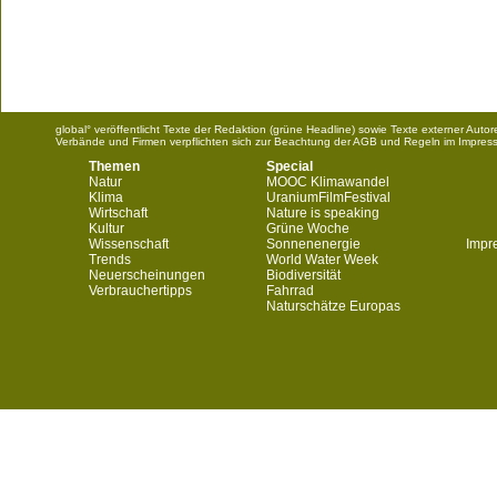
global° veröffentlicht Texte der Redaktion (grüne Headline) sowie Texte externer Aut
Verbände und Firmen verpflichten sich zur Beachtung der AGB und Regeln im Impres
Themen
Special
Natur
MOOC Klimawandel
Klima
UraniumFilmFestival
Wirtschaft
Nature is speaking
Kultur
Grüne Woche
Wissenschaft
Sonnenenergie
Impr
Trends
World Water Week
Neuerscheinungen
Biodiversität
Verbrauchertipps
Fahrrad
Naturschätze Europas