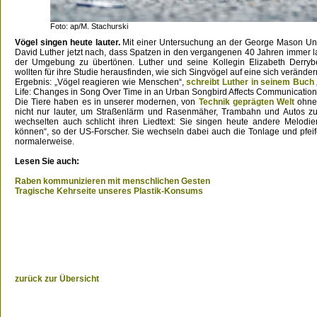
Foto: ap/M. Stachurski
Vögel singen heute lauter.
Mit einer Untersuchung an der George Mason Uni
David Luther jetzt nach, dass Spatzen in den vergangenen 40 Jahren immer l
der Umgebung zu übertönen. Luther und seine Kollegin Elizabeth Derrybe
wollten für ihre Studie herausfinden, wie sich Singvögel auf eine sich veränder
Ergebnis: „Vögel reagieren wie Menschen“,
schreibt Luther in seinem Buch
Life: Changes in Song Over Time in an Urban Songbird Affects Communication
Die Tiere haben es in unserer modernen, von
Technik geprägten Welt
ohneh
nicht nur lauter, um Straßenlärm und Rasenmäher, Trambahn und Autos zu
wechselten auch schlicht ihren Liedtext: Sie singen heute andere Melodien
können“, so der US-Forscher. Sie wechseln dabei auch die Tonlage und pfei
normalerweise.
Lesen Sie auch:
Raben kommunizieren mit menschlichen Gesten
Tragische Kehrseite unseres Plastik-Konsums
zurück zur Übersicht