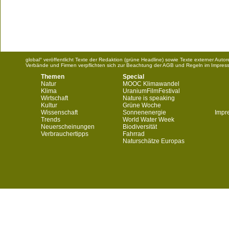
global° veröffentlicht Texte der Redaktion (grüne Headline) sowie Texte externer Aut
Verbände und Firmen verpflichten sich zur Beachtung der AGB und Regeln im Impres
Themen
Special
Natur
MOOC Klimawandel
Klima
UraniumFilmFestival
Wirtschaft
Nature is speaking
Kultur
Grüne Woche
Wissenschaft
Sonnenenergie
Impr
Trends
World Water Week
Neuerscheinungen
Biodiversität
Verbrauchertipps
Fahrrad
Naturschätze Europas