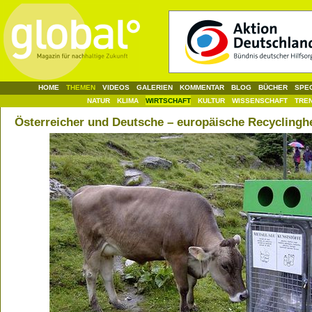
HOME
THEMEN
VIDEOS
GALERIEN
KOMMENTAR
BLOG
BÜCHER
SPE
NATUR
KLIMA
WIRTSCHAFT
KULTUR
WISSENSCHAFT
TRE
Österreicher und Deutsche – europäische Recyclingh