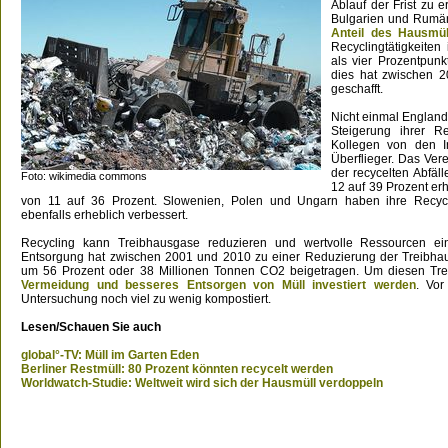
Ablauf der Frist zu 
Bulgarien und Rumän
Anteil des Hausmül
Recyclingtätigkeite
als vier Prozentpun
dies hat zwischen 
geschafft.
Nicht einmal England 
Steigerung ihrer Re
Kollegen von den I
Überflieger. Das Vere
der recycelten Abfä
Foto: wikimedia commons
12 auf 39 Prozent erh
von 11 auf 36 Prozent. Slowenien, Polen und Ungarn haben ihre Recyclin
ebenfalls erheblich verbessert.
Recycling kann Treibhausgase reduzieren und wertvolle Ressourcen e
Entsorgung hat zwischen 2001 und 2010 zu einer Reduzierung der Treibh
um 56 Prozent oder 38 Millionen Tonnen CO2 beigetragen. Um diesen Tre
Vermeidung und besseres Entsorgen von Müll investiert werden
. Vor
Untersuchung noch viel zu wenig kompostiert.
Lesen/Schauen Sie auch
global°-TV: Müll im Garten Eden
Berliner Restmüll: 80 Prozent könnten recycelt werden
Worldwatch-Studie: Weltweit wird sich der Hausmüll verdoppeln