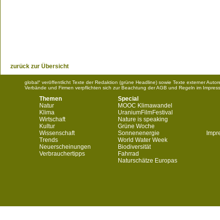
zurück zur Übersicht
global° veröffentlicht Texte der Redaktion (grüne Headline) sowie Texte externer Aut
Verbände und Firmen verpflichten sich zur Beachtung der AGB und Regeln im Impres
Themen
Special
Natur
MOOC Klimawandel
Klima
UraniumFilmFestival
Wirtschaft
Nature is speaking
Kultur
Grüne Woche
Wissenschaft
Sonnenenergie
Impr
Trends
World Water Week
Neuerscheinungen
Biodiversität
Verbrauchertipps
Fahrrad
Naturschätze Europas