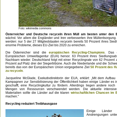
Foto: wikimedia commons
Österreicher und Deutsche recyceln ihren Müll am besten unter den 
wächst. Vor allem die Engländer und Iren verbesserten ihre Müllentsorgung
werden: nur 5 der 27 Mitgliedstaaten recyceln bereits 50 Prozent ihres Sie
enorme Probleme, dieses EU-Ziel bis 2020 zu erreichen.
Die Österreicher sind die
europäischen Recycling-Champions
. Das 
Europäischen Umweltagentur (EUA) hervor. 63 Prozent ihres Siedlungsabf
Nachbarn wieder. Deutschland folgt mit einer Recyclingrate von 62 Prozent au
Prozent auf Platz drei der Siegertribüne. Auch die Niederlande und die Schwe
bereits das von der Europäischen Union vorgegebene Ziel
50 Prozent des Ha
zu recyceln
.
Jacqueline McGlade, Exekutivdirektorin der EUA, erklärt: „Mit dem Aufbau v
Kampagnen zur Sensibilisierung der Öffentlichkeit haben einige Länder es i
geschafft, eine Recyclingkultur zu fördern. Allerdings liegen andere no
Mengen von Ressourcen verschwendet werden. Die aktuelle intensiv
Materialien sollte die Länder auf die klaren
wirtschaftlichen Chancen im 
machen."
Recycling reduziert Treibhausgase
Einige Länder 
Anstrengungen unte