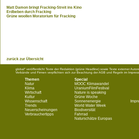
Matt Damon bringt Fracking-Streit ins Kino
Erdbeben durch Fracking
Grüne woollen Moratorium für Fracking
zurück zur Übersicht
global° veröffentlicht Texte der Redaktion (grüne Headline) sowie Texte externer Aut
Verbände und Firmen verpflichten sich zur Beachtung der AGB und Regeln im Impres
Themen
Special
Natur
MOOC Klimawandel
Klima
UraniumFilmFestival
Wirtschaft
Nature is speaking
Kultur
Grüne Woche
Wissenschaft
Sonnenenergie
Impr
Trends
World Water Week
Neuerscheinungen
Biodiversität
Verbrauchertipps
Fahrrad
Naturschätze Europas