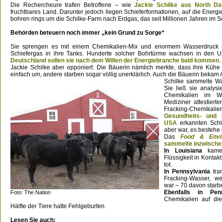
Die Rechercheure trafen Betroffene – wie
Jackie Schilke aus North Da
fruchtbares Land. Darunter jedoch liegen Schieferformationen, auf die Energ
bohren rings um die Schilke-Farm nach Erdgas, das seit Millionen Jahren im S
Behörden beteuern noch immer „kein Grund zu Sorge“
Sie sprengen es mit einem Chemikalien-Mix und enormem Wasserdruck 
Schiefergas in ihre Tanks. Hunderte solcher Bohrtürme wachsen in den
Deutschland sollen sie nach dem Willen der Energiebranche bald kommen
.
Jackie Schilke aber opponiert: Die Bäuerin nämlich merkte, dass ihre Küh
einfach um, andere starben sogar völlig unerklärlich. Auch die Bäuerin beka
Schilke sammelte Wa
Sie ließ sie analysi
Chemikalien im W
Mediziner attestiert
Fracking-Chemikali
Gesundheits- und 
USA
erkannten Schi
aber war, es bestehe
Das
Food & Envi
sammelte inzwischen 
In Louisiana
kamen
Flüssigkeit in Kontak
tot.
In Pennsylvania
tra
Fracking-Wasser, we
war – 70 davon starb
Ebenfalls in Penn
Foto: The Nation
Chemikalien auf di
Hälfte der Tiere hatte Fehlgeburten.
Lesen Sie auch: