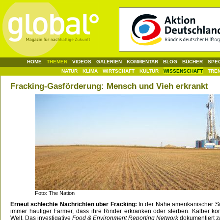
HOME
THEMEN
VIDEOS
GALERIEN
KOMMENTAR
BLOG
BÜCHER
SPE
NATUR
KLIMA
WIRTSCHAFT
KULTUR
WISSENSCHAFT
TRE
Fracking-Gasförderung: Mensch und Vieh erkrankt
Foto: The Nation
Erneut schlechte Nachrichten über Fracking:
In der Nähe amerikanischer S
immer häufiger Farmer, dass ihre Rinder erkranken oder sterben. Kälber ko
Welt. Das investigative
Food & Environment Reporting Network
dokumentiert za