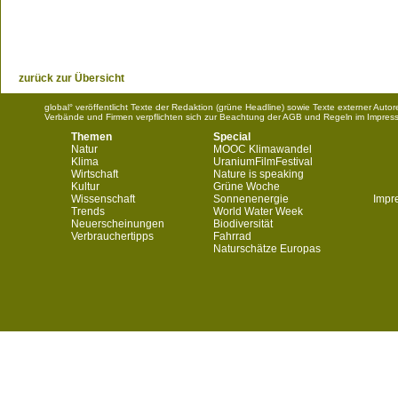
zurück zur Übersicht
global° veröffentlicht Texte der Redaktion (grüne Headline) sowie Texte externer Aut
Verbände und Firmen verpflichten sich zur Beachtung der AGB und Regeln im Impres
Themen
Special
Natur
MOOC Klimawandel
Klima
UraniumFilmFestival
Wirtschaft
Nature is speaking
Kultur
Grüne Woche
Wissenschaft
Sonnenenergie
Impr
Trends
World Water Week
Neuerscheinungen
Biodiversität
Verbrauchertipps
Fahrrad
Naturschätze Europas