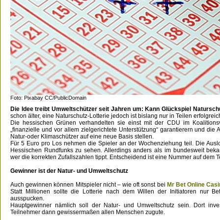
Foto: Pixabay CC/PublicDomain
Die Idee treibt Umweltschützer seit Jahren um: Kann Glückspiel Naturschu
schon älter, eine Naturschutz-Lotterie jedoch ist bislang nur in Teilen erfolgreic
Die hessischen Grünen verhandelten sie einst mit der CDU im Koalitionsv
„finanzielle und vor allem zielgerichtete Unterstützung“ garantierern und die 
Natur-oder Klimaschützer auf eine neue Basis stellen.
Für 5 Euro pro Los nehmen die Spieler an der Wochenziehung teil. Die Aus
Hessischen Rundfunks zu sehen. Allerdings anders als im bundesweit bekann
wer die korrekten Zufallszahlen tippt. Entscheidend ist eine Nummer auf dem 
Gewinner ist der Natur- und Umweltschutz
Auch gewinnen können Mitspieler nicht – wie oft sonst bei
Mr Bet Online Casi
Statt Millionen sollte die Lotterie nach dem Willen der Initiatoren nur 
ausspucken.
Hauptgewinner nämlich soll der Natur- und Umweltschutz sein. Dort inve
Teilnehmer dann gewissermaßen allen Menschen zugute.