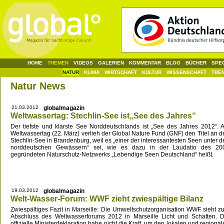
HOME
THEMEN
VIDEOS
GALERIEN
KOMMENTAR
BLOG
BÜCHER
SPE
NATUR
KLIMA
WIRTSCHAFT
KULTUR
WISSENSCHAFT
TRE
Natur News
21.03.2012
globalmagazin
Weltwassertag: Stechlin-See ist„See des Jahres“
Der tiefste und klarste See Norddeutschlands ist „See des Jahres 2012“. 
Weltwassertag (22. März) verlieh der Global Nature Fund (GNF) den Titel an d
Stechlin-See in Brandenburg, weil es „einer der interessantesten Seen unter d
norddeutschen Gewässern“ sei, wie es dazu in der Laudatio des 20
gegründeten Naturschutz-Netzwerks „Lebendige Seen Deutschland“ heißt.
19.03.2012
globalmagazin
Welt-Wasser-Forum: WWF zieht zwiespältige Bilanz
Zwiespältiges Fazit in Marseille: Die Umweltschutzorganisation WWF sieht z
Abschluss des Weltwasserforums 2012 in Marseille Licht und Schatten. D
offizielle Ministerdeklaration habe nicht die Kraft, um den lokalen und regiona