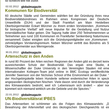
so schlecht wie nie zuvor.
02.02.2012
globalmagazin
Kommunen für Biodiversität
60 deutsche Städte und Gemeinden wählten bei der Gründung ihres neu
Biodiversitätsbündnises im Rahmen eines Kongresses der Deutsch
Umwelthilfe (DUH) und der Stadt Frankfurt am Main Heidelber
Oberbürgermeister Eckart Würzner zu ihrem ersten Vorsitzenden. „Kommun
für biologische Vielfalt“ will neue Impulse für die Gestaltung und Nutzu
innerstädtischer Natur geben. Die Tagung hatte über 250 Teilnehmerinnen u
Teilnehmer aus rund 100 Kommunen im Frankfurter Senkenberg Naturmuse
versammelt. Dabei einigten sich die Gründungsmitglieder von „Kommunen für
zehnköpfiges Vorstandsgremium. Neben Würzner vertritt das Bündnis als Stel
Oberbürgermeister aus Wernigerode.
30.01.2012
globalmagazin
Artenschutz in den Anden
In rund 80 Prozent der Arten reichen Regionen der Anden gibt es derzeit kein
ausreichenden Schutz der Biodiversität. Das ergab eine Studie, d
Wissenschaftler der Duke University in den Vereinigten Staaten mit ein
internationalen Kollegen-Team jetzt online in BMC Ecology veröffentlichte
Jennifer Swenson von der Nicholas School of the Environment an der Duke: “
der Hochgebirgskette leben Hunderte seltener endemischer Arten in spezie
angepassten ökologischen Nischen. Viele davon sind durch die Veränderung
des Klimawandels bedroht, weil ich Lebensraum sich ändert – aber no
kümmert sich niemand wirklich um die Gebiete und die Spezies.“
22.01.2012
globalmagazin
UN-Biodiversitätsrat IPBES
Das Artenserben ist schlimmer als die Folgen des Klimawandels: „D
Bewahrung der Artenvielfalt und des ökologischen Gleichgewichts ist ei