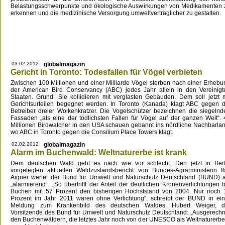
Belastungsschwerpunkte und ökologische Auswirkungen von Medikamenten 
erkennen und die medizinische Versorgung umweltverträglicher zu gestalten.
03.02.2012
globalmagazin
Gericht in Toronto: Todesfallen für Vögel verbieten
Zwischen 100 Millionen und einer Milliarde Vögel sterben nach einer Erhebu
der American Bird Conservancy (ABC) jedes Jahr allein in den Vereinigt
Staaten. Grund: Sie kollidieren mit verglasten Gebäuden. Dem soll jetzt m
Gerichtsurteilen begegnet werden. In Toronto (Kanada) klagt ABC gegen d
Betreiber dreier Wolkenkratzer. Die Vogelschützer bezeichnen die siegelnd
Fassaden „als eine der tödlichsten Fallen für Vögel auf der ganzen Welt“. 
Millionen Birdwatcher in den USA schauen gebannt ins nördliche Nachbarlan
wo ABC in Toronto gegen die Consilium Place Towers klagt.
02.02.2012
globalmagazin
Alarm im Buchenwald: Weltnaturerbe ist krank
Dem deutschen Wald geht es nach wie vor schlecht: Den jetzt in Berl
vorgelegten aktuellen Waldzustandsbericht von Bundes-Agrarministerin Il
Aigner wertet der Bund für Umwelt und Naturschutz Deutschland (BUND) a
„alarmierend“. „So übertrifft der Anteil der deutlichen Kronenverlichtungen b
Buchen mit 57 Prozent den bisherigen Höchststand von 2004. Nur noch 
Prozent im Jahr 2011 waren ohne Verlichtung“, schreibt der BUND in ein
Meldung zum Krankenbild des deutschen Waldes. Hubert Weiger, d
Vorsitzende des Bund für Umwelt und Naturschutz Deutschland: „Ausgerechn
den Buchenwäldern, die letztes Jahr noch von der UNESCO als Weltnaturerbe