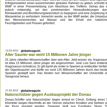
Erfolgsmodellen einen ausreichenden globalen Rahmen zu geben, schreibt d
WWF in einer Pressemeldung zum Abschluss des Treffens. Genau das s
jedoch notwendig, um den zunehmenden Herausforderungen dur
Klimawandel und Bevölkerungswachstum zu begegnen und eine Zuspitzung d
Wasserkrise zu verhindern. Immerhin werde, so der WWF weiter, die Umsetzu
des Menschenrechtes auf Wasser und der Erhalt von natürlich
Feuchtgebieten und Flüssen gefordert.
13.03.2012
globalmagazin
Alter Saurier war wohl 15 Millionen Jahre jünger
25 Jahre rätselten Wissenschaftler über sein Alter: Jetzt wissen sie, Aragosau
ist etwa 15 Millionen Jahre jünger als angenommen. José Luis Sanz entdeck
Aragosaurus ischiaticus. Er gilt damit als erster in Spanien je entdeckter Vorfa
der Gigantosaurier und dürfte vor rund 135 Millionen Jahren durch das heuti
Spanien gestapft sein. Das fanden nun Wissenschaftler der Universität v
Saragossa heraus.
27.02.2012
globalmagazin
Naturschützer gegen Ausbauprojekt der Donau
Donau-Schiffer und Naturschützer liegen erneut im Clinch: Entlang eines 
Kilometer langen Abschnitts an der Grenze zwischen Kroatien und Serbien so
der Fluss reguliert werden. Dagegen läuft nun EuroNatur Sturm. D