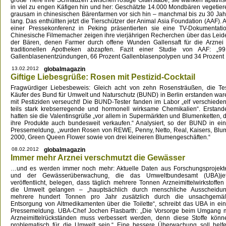
große Tiere ihre Schnauzen zwischen rostige Gitterstäbe, sie wanken apathis
in viel zu engen Käfigen hin und her: Geschätzte 14.000 Mondbären vegetier
grausam in chinesischen Bärenfarmen vor sich hin – manchmal bis zu 30 Jah
lang. Das enthüllten jetzt die Tierschützer der Animal Asia Foundation (AAF). 
einer Pressekonferenz in Peking präsentierten sie eine TV-Dokumentatio
Chinesische Filmemacher zeigen ihre vierjährigen Recherchen über das Leid
der Bären, denen Farmer durch offene Wunden Gallensaft für die Arznei 
traditionellen Apotheken abzapfen. Fazit einer Studie von AAF: „
Gallenblasenentzündungen, 66 Prozent Gallenblasenpolypen und 34 Prozen
13.02.2012
globalmagazin
Giftige Liebesgrüße: Rosen mit Pestizid-Cocktail
Fragwürdiger Liebesbeweis: Gleich acht von zehn Rosensträußen, die Tes
Käufer des Bund für Umwelt und Naturschutz (BUND) in Berlin erstanden war
mit Pestiziden verseucht! Die BUND-Tester fanden im Labor „elf verschieden
teils stark krebserregende und hormonell wirksame Chemikalien“. Erstand
hatten sie die Valentinsgrüße „vor allem in Supermärkten und Blumenketten, d
ihre Produkte auch bundesweit verkaufen.“ Analysiert, so der BUND in ein
Pressemeldung, „wurden Rosen von REWE, Penny, Netto, Real, Kaisers, Blu
2000, Green Queen Flower sowie von drei kleineren Blumengeschäften.“
08.02.2012
globalmagazin
Immer mehr Arznei verschmutzt die Gewässer
…und es werden immer noch mehr: Aktuelle Daten aus Forschungsprojekt
und der Gewässerüberwachung, die das Umweltbundesamt (UBA)jet
veröffentlicht, belegen, dass täglich mehrere Tonnen Arzneimittelwirkstoffen 
die Umwelt gelangen – „hauptsächlich durch menschliche Ausscheidun
mehrere hundert Tonnen pro Jahr zusätzlich durch die unsachgemä
Entsorgung von Altmedikamenten über die Toilette“, schreibt das UBA in ein
Pressemeldung. UBA-Chef Jochen Flasbarth: „Die Vorsorge beim Umgang m
Arzneimittelrückständen muss verbessert werden, denn diese Stoffe könn
problematisch für die Umwelt sein.“ Eine bessere Überwachung soll helfe