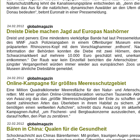
Naturschutzstiftung lehnt die Kanalisierungspläne entschieden ab, „denn die
würden das Aus für die natürlichen, dynamischen Auwälder an den Ufern d
Donau bedeuten“, betont Euronatr in einer Pressemeldung.
24.02.2012
globalmagazin
Dreiste Diebe machen Jagd auf Europas Nashörner
Dreist und pervers: Eine mindestens vierköpfige Bande hat laut Pressemeldu
des WWF „nach Polizeiangaben in einem Offenburger Museum ein
präparierten Rhinozeros-Kopf mit dem Vorschlaghammer ‚enthornt’. Na
Information der Behörden konnten die Diebe mit zwei Hörnern, der
Schwarzmarktwert auf mehrere 10.000 Euro geschätzt wird, unerkan
entkommen.“ Der Raub war kein Einzelfall berichten die Artenschützer: 
jüngster Vergangenheit würden immer wieder aus europäischen Zoos u
Museen ähnliche Diebstähle gemeldet.
24.02.2012
globalmagazin
Online-Kampagne für größtes Meeresschutzgebiet
Eine Million Quadratkilometer Meeresfläche für den Natur- und Artenschu
retten: Mit einer großen Online-Unterstützeraktion versuchen Tausende Akti
von Avaaz.org das das „größte Meeresschutzgebiet der Erde zu schaffen u
damit zahlreichen Arten das Überleben in ihrem Habitat zu sichern. „W
benötigen einen weltweiten Aufschrei“, schreibt dazu Avaaz.org im aktuell
Kampagnen-Aufruf, „um Fischerei- und Bergbaukonzerne auszustechen, d
darauf hoffen, den Plan zu zerstören.“
22.02.2012
globalmagazin
Bären in China: Qualen für die Gesundheit
Schocknachricht aus Chinas Bärenfarmen: Mit großen, traurigen Augen press