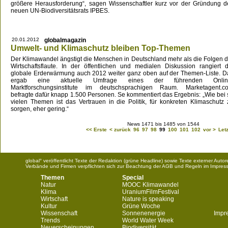
größere Herausforderung“, sagen Wissenschaftler kurz vor der Gründung d
neuen UN-Biodiversitätsrats IPBES.
20.01.2012
globalmagazin
Umwelt- und Klimaschutz bleiben Top-Themen
Der Klimawandel ängstigt die Menschen in Deutschland mehr als die Folgen d
Wirtschaftsflaute. In der öffentlichen und medialen Diskussion rangiert d
globale Erderwärmung auch 2012 weiter ganz oben auf der Themen-Liste. D
ergab eine aktuelle Umfrage eines der führenden Onlin
Marktforschungsinstitute im deutschsprachigen Raum. Marketagent.c
befragte dafür knapp 1.500 Personen. Se kommentiert das Ergebnis: „Wie bei 
vielen Themen ist das Vertrauen in die Politik, für konkreten Klimaschutz 
sorgen, eher gering.“
News 1471 bis 1485 von 1544
<< Erste
< zurück
96
97
98
99
100
101
102
vor >
Let
global° veröffentlicht Texte der Redaktion (grüne Headline) sowie Texte externer Aut
Verbände und Firmen verpflichten sich zur Beachtung der AGB und Regeln im Impres
Themen
Special
Natur
MOOC Klimawandel
Klima
UraniumFilmFestival
Wirtschaft
Nature is speaking
Kultur
Grüne Woche
Wissenschaft
Sonnenenergie
Impr
Trends
World Water Week
Neuerscheinungen
Biodiversität