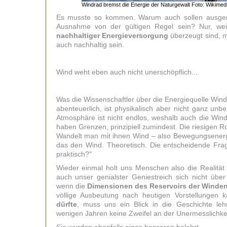
Windrad bremst die Energie der Naturgewalt Foto: Wikimed
Es musste so kommen. Warum auch sollen ausgere
Ausnahme von der gültigen Regel sein? Nur, wei
nachhaltiger Energieversorgung
überzeugt sind, mu
auch nachhaltig sein.
Wind weht eben auch nicht unerschöpflich...
Was die Wissenschaftler über die Energiequelle Wind 
abenteuerlich, ist physikalisch aber nicht ganz unb
Atmosphäre ist nicht endlos, weshalb auch die Wind
haben Grenzen, prinzipiell zumindest. Die riesigen R
Wandelt man mit ihnen Wind – also Bewegungsenergi
das den Wind. Theoretisch. Die entscheidende Frage
praktisch?"
Wieder einmal holt uns Menschen also die Realität 
auch unser genialster Geniestreich sich nicht übe
wenn die
Dimensionen des Reservoirs der Winden
völlige Ausbeutung nach heutigen Vorstellungen
dürfte
, muss uns ein Blick in die Geschichte le
wenigen Jahren keine Zweifel an der Unermesslichkei