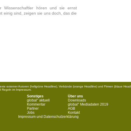
Wissenschaftler hören und sie ernst
t einig sind, zeigen sie uns doch, das die
.
 Texte externer Autoren (hellgrüne Headline), Verbände (orange Headline) und Firmen (blaue Headl
d Regeln im Impressum.
Sonstiges
Über uns
global° aktuell
Downloads
Kommentar
global° Mediadaten 2019
Partner
AGB
Jobs
Kontakt
Impressum und Datenschutzerklärung