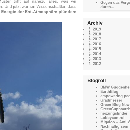
ster trifft auf nahezu alles, was wir
Gegen das Verge
. Und jetzt warnen Wissenschaftler, dass
durch...
 Energie der Erd-Atmosphäre plündere
Archiv
2019
2018
2017
2016
2015
2014
2013
2012
Blogroll
BMW Guggenhe
EarthBlog
empowering peo
Gradmesser
Green Blog New
GreenCupboard
heizungsfinder
Lobbycontrol
Migaloo – Anti 
Nachhaltig sein