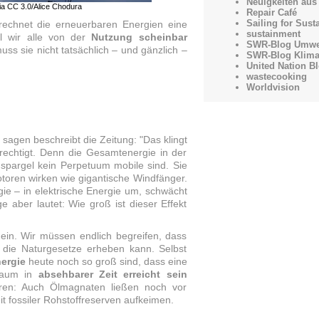
Neuigkeiten aus
ia CC 3.0/Alice Chodura
Repair Café
Sailing for Susta
chnet die erneuerbaren Energien eine
sustainment
l wir alle von der
Nutzung scheinbar
SWR-Blog Umwe
ss sie nicht tatsächlich – und gänzlich –
SWR-Blog Klim
United Nation B
wastecooking
Worldvision
sagen beschreibt die Zeitung: "Das klingt
erechtigt. Denn die Gesamtenergie in der
spargel kein Perpetuum mobile sind. Sie
otoren wirken wie gigantische Windfänger.
e – in elektrische Energie um, schwächt
 aber lautet: Wie groß ist dieser Effekt
ein. Wir müssen endlich begreifen, dass
r die Naturgesetze erheben kann. Selbst
ergie
heute noch so groß sind, dass eine
 kaum in
absehbarer Zeit erreicht sein
hren: Auch Ölmagnaten ließen noch vor
t fossiler Rohstoffreserven aufkeimen.