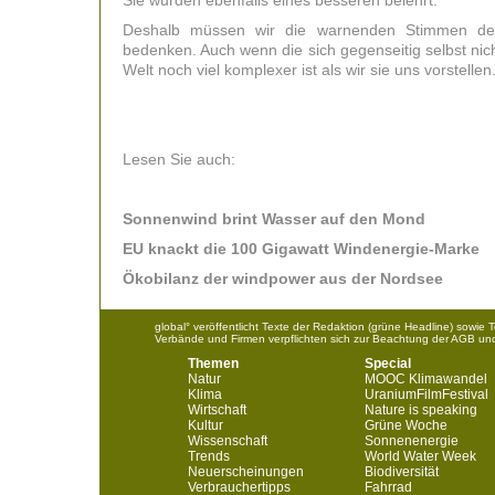
Sie wurden ebenfalls eines besseren belehrt.
Deshalb müssen wir die warnenden Stimmen der 
bedenken. Auch wenn die sich gegenseitig selbst nich
Welt noch viel komplexer ist als wir sie uns vorstellen
Lesen Sie auch:
Sonnenwind brint Wasser auf den Mond
EU knackt die 100 Gigawatt Windenergie-Marke
Ökobilanz der windpower aus der Nordsee
global° veröffentlicht Texte der Redaktion (grüne Headline) sowie
Verbände und Firmen verpflichten sich zur Beachtung der AGB un
Themen
Special
Natur
MOOC Klimawandel
Klima
UraniumFilmFestival
Wirtschaft
Nature is speaking
Kultur
Grüne Woche
Wissenschaft
Sonnenenergie
Trends
World Water Week
Neuerscheinungen
Biodiversität
Verbrauchertipps
Fahrrad