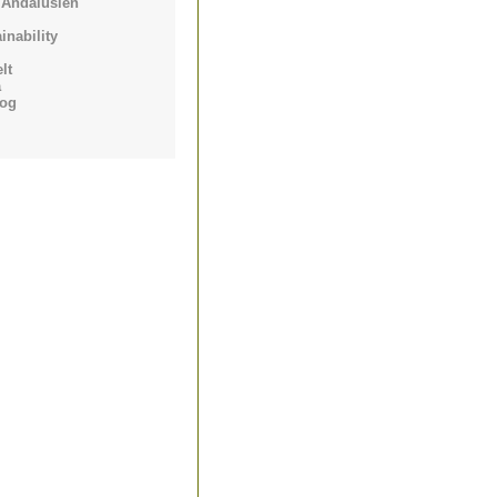
 Andalusien
inability
lt
a
log