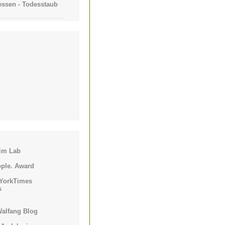
ssen - Todesstaub
im Lab
ple. Award
YorkTimes
s
Walfang Blog