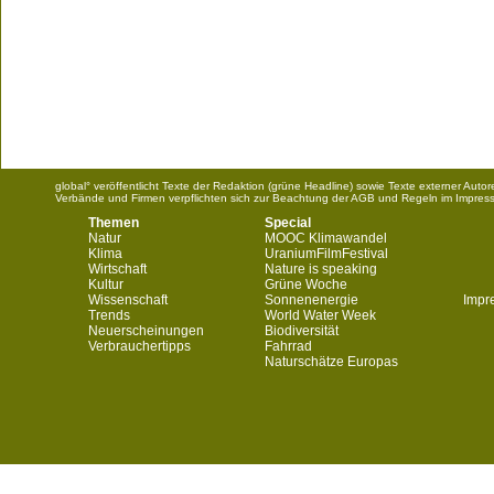
global° veröffentlicht Texte der Redaktion (grüne Headline) sowie Texte externer Aut
Verbände und Firmen verpflichten sich zur Beachtung der AGB und Regeln im Impres
Themen
Special
Natur
MOOC Klimawandel
Klima
UraniumFilmFestival
Wirtschaft
Nature is speaking
Kultur
Grüne Woche
Wissenschaft
Sonnenenergie
Impr
Trends
World Water Week
Neuerscheinungen
Biodiversität
Verbrauchertipps
Fahrrad
Naturschätze Europas