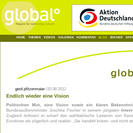
HOME
THEMEN
VIDEOS
GALERIEN
KOMMENTAR
BLOG
BÜCHER
SPE
gerd.pfitzenmaier
/
20.08.2012
Endlich wieder eine Vision
Politischen Mut, eine Vision sowie ein klares Bekenntn
Bundesaußenminister
Joschka Fischer
in seinem jüngsten
Inter
Zugleich kritisiert er scharf das wahltaktische Lavieren von Kan
Eurokrise als zögerlich und reaktiv: „Sie handelt krisen- und nicht s