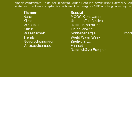
global° veröffentlicht Texte der Redaktion (grüne Headline) sowie Texte externer Aut
Verbände und Firmen verpflichten sich zur Beachtung der AGB und Regeln im Impres
Themen
Special
Natur
MOOC Klimawandel
Klima
UraniumFilmFestival
Wirtschaft
Nature is speaking
Kultur
Grüne Woche
Wissenschaft
Sonnenenergie
Impr
Trends
World Water Week
Neuerscheinungen
Biodiversität
Verbrauchertipps
Fahrrad
Naturschätze Europas