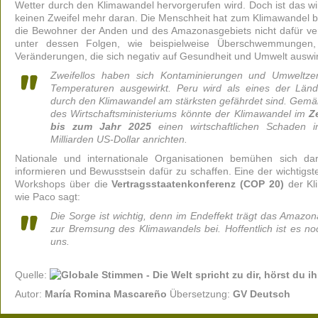
Wetter durch den Klimawandel hervorgerufen wird. Doch ist das wirk
keinen Zweifel mehr daran. Die Menschheit hat zum Klimawandel 
die Bewohner der Anden und des Amazonasgebiets nicht dafür veran
unter dessen Folgen, wie beispielweise Überschwemmungen,
Veränderungen, die sich negativ auf Gesundheit und Umwelt auswi
Zweifellos haben sich Kontaminierungen und Umweltzer
Temperaturen ausgewirkt. Peru wird als eines der Län
durch den Klimawandel am stärksten gefährdet sind. Gem
des Wirtschaftsministeriums könnte der Klimawandel im
Z
bis zum Jahr 2025
einen wirtschaftlichen Schaden
Milliarden US-Dollar anrichten.
Nationale und internationale Organisationen bemühen sich 
informieren und Bewusstsein dafür zu schaffen. Eine der wichtigs
Workshops über die
Vertragsstaatenkonferenz (COP 20)
der Kl
wie Paco sagt:
Die Sorge ist wichtig, denn im Endeffekt trägt das Amazon
zur Bremsung des Klimawandels bei. Hoffentlich ist es noc
uns.
Quelle:
Autor:
María Romina Mascareño
Übersetzung:
GV Deutsch