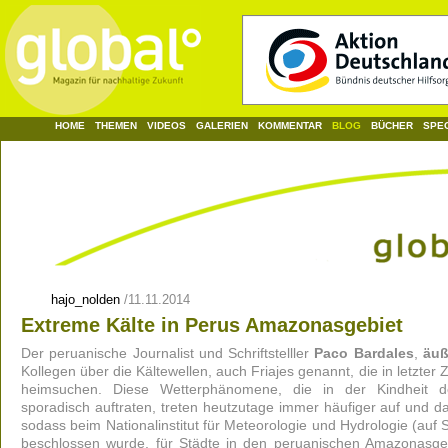
HOME
THEMEN
VIDEOS
GALERIEN
KOMMENTAR
BLOG
BÜCHER
SPE
hajo_nolden
/
11.11.2014
Extreme Kälte in Perus Amazonasgebiet
Der peruanische Journalist und Schriftstelller
Paco Bardales
,
äuß
Kollegen über die Kältewellen, auch Friajes genannt, die in letzter 
heimsuchen. Diese Wetterphänomene, die in der Kindheit d
sporadisch auftraten, treten heutzutage immer häufiger auf und d
sodass beim Nationalinstitut für Meteorologie und Hydrologie (au
beschlossen wurde, für Städte in den peruanischen Amazonasg